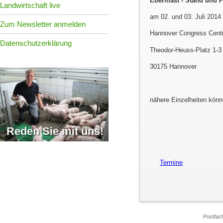
Ebermast - Stand und P
Landwirtschaft live
am 02. und 03. Juli 2014
Zum Newsletter anmelden
Hannover Congress Cent
Datenschutzerklärung
Theodor-Heuss-Platz 1-3
30175 Hannover
nähere Einzelheiten könn
Reden Sie mit uns!
Termine
Postfac