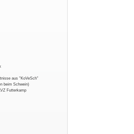
k
ntnisse aus
KoVeSch
en beim Schwein)
 LVZ Futterkamp