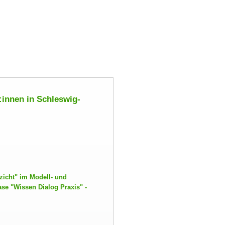
:innen in Schleswig-
zicht
im Modell- und
hase
Wissen Dialog Praxis
-