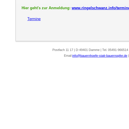
Hier geht's zur Anmeldung:
www.ringelschwanz.info/termin
Termine
Postfach 11 17 | D-49401 Damme | Tel. 05491-966514
Email
info@bauernhoefe-statt-bauernopfer.de