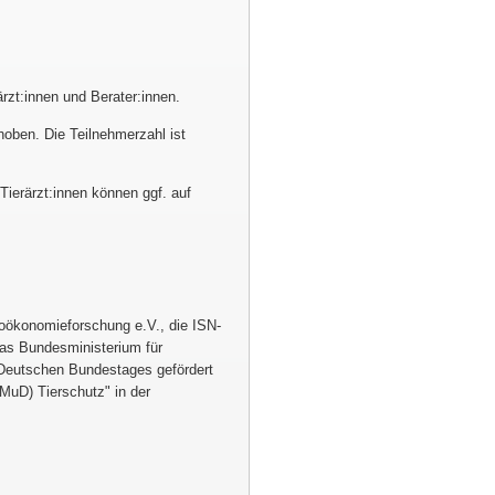
rärzt:innen und Berater:innen.
hoben. Die Teilnehmerzahl ist
 Tierärzt:innen können ggf. auf
ioökonomieforschung e.V., die ISN-
as Bundesministerium für
 Deutschen Bundestages gefördert
(MuD) Tierschutz
in der