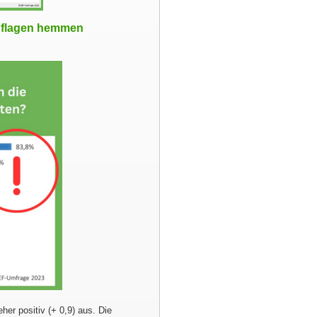
Auflagen hemmen
her positiv (+ 0,9) aus. Die