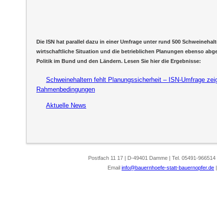
Die ISN hat parallel dazu in einer Umfrage unter rund 500 Schweinehalt
wirtschaftliche Situation und die betrieblichen Planungen ebenso abge
Politik im Bund und den Ländern. Lesen Sie hier die Ergebnisse:
Schweinehaltern fehlt Planungssicherheit – ISN-Umfrage zeigt
Rahmenbedingungen
Aktuelle News
Postfach 11 17 | D-49401 Damme | Tel. 05491-966514
Email
info@bauernhoefe-statt-bauernopfer.de