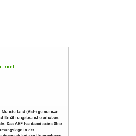
r- und
er Münsterland (AEF) gemeinsam
und Ernährungsbranche erhoben,
eln. Das AEF hat dabei seine über
mmungslage in der
idet demnach bei den Unternehmen