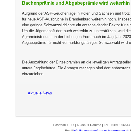
Bachenprämie und Abgabeprämie wird weiterhin
Aufgrund der ASP-Seuchenlage in Polen und Sachsen und trotz a
für neue ASP-Ausbrüche in Brandenburg weiterhin hoch. Insbes
eine geringe Schwarzwilddichte ein entscheidender Faktor für e
Um die Jägerschaft dort auch weiterhin zu unterstützen, wird d
Agrarministeriums in der bisherigen Form auch im Jagdjahr 2023/
Abgabeprämie für nicht vermarktungsfähiges Schwarzwild wird e
Die Auszahlung der Einzelprämien an die jeweiligen Antragstelle
untere Jagdbehörde. Die Antragsunterlagen sind dort spätestens
einzureichen.
Aktuelle News
Postfach 11 17 | D-49401 Damme | Tel. 05491-966514
Email
info@bauernhoefe-statt-bauernopfer.de