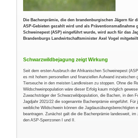
Die Bachenprämie, die den brandenburgischen Jägern für d
ASP-Gebieten gezahlt wird und als Präventionsmaßnahme g
Schweinepest (ASP) eingeführt wurde, wird auch für das Jag
Brandenburgs Landwirtschaftsminister Axel Vogel mitgeteilt
Schwarzwildbejagung zeigt Wirkung
Seit dem ersten Ausbruch der Afrikanischen Schweinepest (ASP) 
es mit hohem personellen und finanziellen Aufwand inzwischen g
Tierseuche in den meisten Landkreisen zu stoppen. Ohne die R
Wildschweinpopulation wäre dieser Erfolg kaum möglich gewese
Zuwachsträger der Schwarzwildpopulation, die Bachen, in den 
Jagdjahr 2021/22 die sogenannte Bachenprämie eingeführt. Für j
weibliche Wildschwein können die Jagdausübungsberechtigten e
beantragen. Zunächst galt die die Bachenprämie landesweit, im 
den ASP-Sperrzonen I und II.