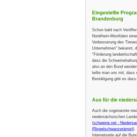
Eingestellte Prog
Brandenburg
Schon bald nach Veröffen
Nordrhein-Westfalen ein
Verbesserung des Tierwohl
Unternehmen
bekannt, d
Förderung landwirtschaf
dass die Schweinehaltung 
also an den Bund wenden.
teilte man uns mit, dass 
Bestätigung gibt es dazu 
Aus für die niede
Auch die sogenannte nie
niedersächsischen Landwi
(
schweine.net - Niedersa
(Ringelschwanzprämie)
).
Internetseite auf die Bu