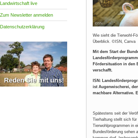
Landwirtschaft live
Zum Newsletter anmelden
Datenschutzerklärung
Wie sieht die Tierwohl-F
Überblick. ©ISN, Canva
Mit
dem Start der Bund
Landesförderprogramme 
Fördersituation in den
verschafft.
Reden Sie mit uns!
ISN:
Landesförderprogr
ist Augenwischerei, de
machbare Alternative. 
Spätestens seit der Verö
Tierhaltung stellt sich f
Tierwohlprogrammen in e
Bundesförderung sehen au
kommen darf. Insbesonde