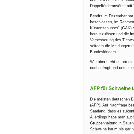
Doppelförderansätze mit
Bereits im Dezember hat
beschlossen, im Rahmen
Küstenschutzes
(GAK) d
herauszulösen und die i
Verbesserung des Tierwoh
seitdem die Meldungen üb
Bundesländern.
Wie aber steht es um die
nachgefragt und uns eine
AFP für Schweine 
Die meisten deutschen Bu
(AFP). Auf Nachfrage be
Saarland, dass es zukün
Allerdings habe man auc
Gruppenhaltung in Sauen
Schweine kaum bis gar ni