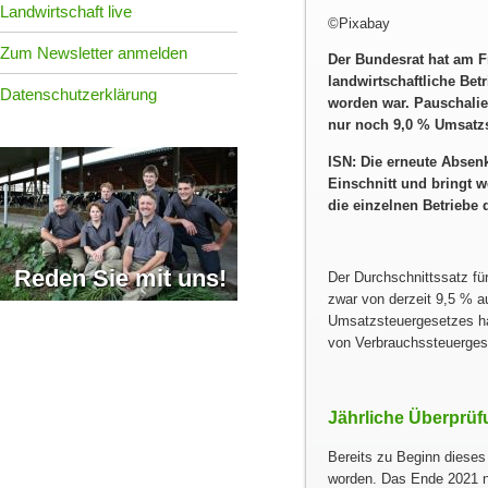
Landwirtschaft live
©Pixabay
Zum Newsletter anmelden
Der Bundesrat hat am F
landwirtschaftliche Be
Datenschutzerklärung
worden war. Pauschalier
nur noch 9,0 % Umsatzs
ISN: Die erneute Absenk
Einschnitt und bringt we
die einzelnen Betriebe 
Reden Sie mit uns!
Der Durchschnittssatz fü
zwar von derzeit 9,5 % 
Umsatzsteuergesetzes ha
von Verbrauchssteuergese
Jährliche Überprü
Bereits zu Beginn diese
worden. Das Ende 2021 n