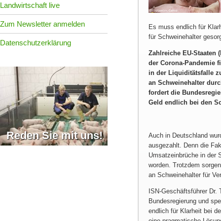
Landwirtschaft live
Zum Newsletter anmelden
Es muss endlich für Klar
für Schweinehalter geso
Datenschutzerklärung
Zahlreiche EU-Staaten (F
der Corona-Pandemie fi
in der Liquiditätsfalle
an Schweinehalter durc
fordert die Bundesregier
Geld endlich bei den 
Reden Sie mit uns!
Auch in Deutschland wur
ausgezahlt. Denn die Fak
Umsatzeinbrüche in der 
worden. Trotzdem sorgen
an Schweinehalter für Ve
ISN-Geschäftsführer Dr. T
Bundesregierung und spez
endlich für Klarheit bei
eine pragmatische Lösun