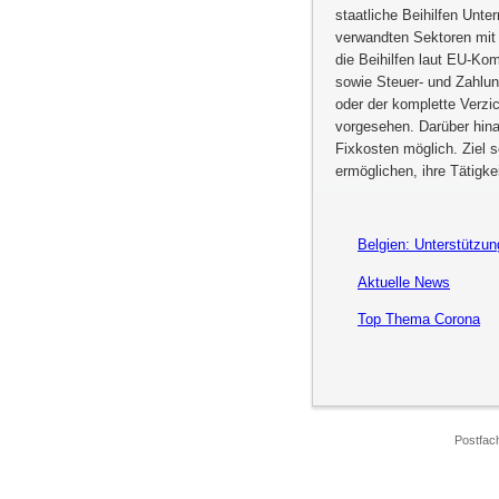
staatliche Beihilfen Unte
verwandten Sektoren mit 
die Beihilfen laut EU-K
sowie Steuer- und Zahlun
oder der komplette Verzi
vorgesehen. Darüber hin
Fixkosten möglich. Ziel s
ermöglichen, ihre Tätigk
Belgien: Unterstützun
Aktuelle News
Top Thema Corona
Postfac