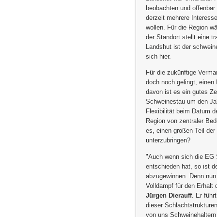
beobachten und offenbar 
derzeit mehrere Interess
wollen. Für die Region w
der Standort stellt eine 
Landshut ist der schwein
sich hier.
Für die zukünftige Verma
doch noch gelingt, einen 
davon ist es ein gutes Z
Schweinestau um den Jahr
Flexibilität beim Datum d
Region von zentraler Bed
es, einen großen Teil der
unterzubringen?
Auch wenn sich die EG 
entschieden hat, so ist 
abzugewinnen. Denn nun w
Volldampf für den Erhalt
Jürgen Dierauff
. Er führ
dieser Schlachtstrukturen
von uns Schweinehaltern