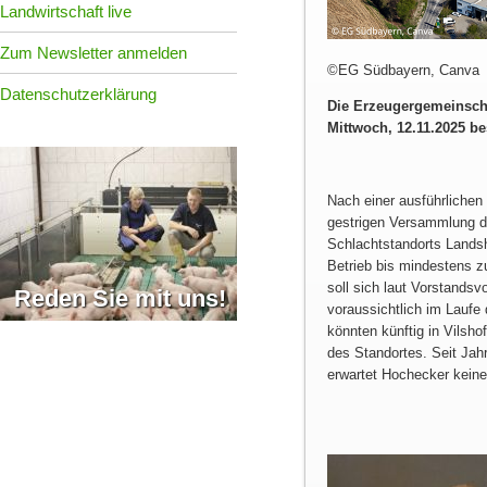
Landwirtschaft live
Zum Newsletter anmelden
©EG Südbayern, Canva
Datenschutzerklärung
Die Erzeugergemeinscha
Mittwoch, 12.11.2025 b
Nach einer ausführlichen 
gestrigen Versammlung d
Schlachtstandorts Landsh
Betrieb bis mindestens z
soll sich laut Vorstands
Reden Sie mit uns!
voraussichtlich im Laufe
könnten künftig in Vilsho
des Standortes. Seit Jahr
erwartet Hochecker kein