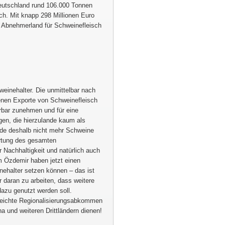
eutschland rund 106.000 Tonnen
h. Mit knapp 298 Millionen Euro
e Abnehmerland für Schweinefleisch
weinehalter. Die unmittelbar nach
nen Exporte von Schweinefleisch
ürbar zunehmen und für eine
gen, die hierzulande kaum als
ande deshalb nicht mehr Schweine
ertung des gesamten
 Nachhaltigkeit und natürlich auch
 Özdemir haben jetzt einen
nehalter setzen können – das ist
r daran zu arbeiten, dass weitere
dazu genutzt werden soll.
rreichte Regionalisierungsabkommen
a und weiteren Drittländern dienen!