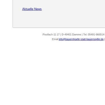
Aktuelle News
Postfach 11 17 | D-49401 Damme | Tel. 05491-966514
Email
info@bauernhoefe-statt-bauernopfer.de