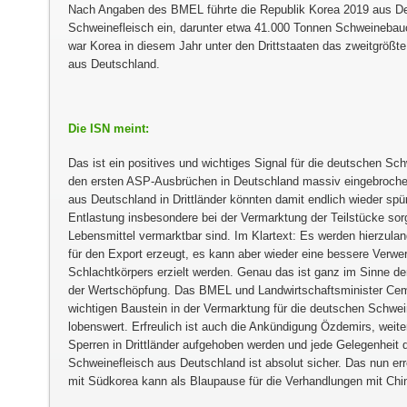
Nach Angaben des BMEL führte die Republik Korea 2019 aus D
Schweinefleisch ein, darunter etwa 41.000 Tonnen Schweinebauc
war Korea in diesem Jahr unter den Drittstaaten das zweitgrößt
aus Deutschland.
Die ISN meint:
Das ist ein positives und wichtiges Signal für die deutschen Sch
den ersten ASP-Ausbrüchen in Deutschland massiv eingebroche
aus Deutschland in Drittländer könnten damit endlich wieder sp
Entlastung insbesondere bei der Vermarktung der Teilstücke sor
Lebensmittel vermarktbar sind. Im Klartext: Es werden hierzul
für den Export erzeugt, es kann aber wieder eine bessere Verw
Schlachtkörpers erzielt werden. Genau das ist ganz im Sinne der
der Wertschöpfung. Das BMEL und Landwirtschaftsminister Cem
wichtigen Baustein in der Vermarktung für die deutschen Schwei
lobenswert. Erfreulich ist auch die Ankündigung Özdemirs, weite
Sperren in Drittländer aufgehoben werden und jede Gelegenheit 
Schweinefleisch aus Deutschland ist absolut sicher. Das nun e
mit Südkorea kann als Blaupause für die Verhandlungen mit Chin