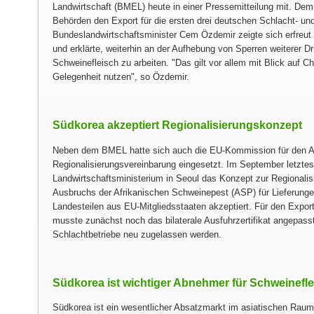
Landwirtschaft (BMEL)
heute in einer Pressemitteilung mit. De
Behörden den Export für die ersten drei deutschen Schlacht- un
Bundeslandwirtschaftsminister Cem Özdemir zeigte sich erfreut
und erklärte, weiterhin an der Aufhebung von Sperren weiterer D
Schweinefleisch zu arbeiten.
Das gilt vor allem mit Blick auf C
Gelegenheit nutzen
, so Özdemir.
Südkorea akzeptiert Regionalisierungskonzept
Neben dem BMEL
hatte sich
auch die EU-Kommission
für den 
Regionalisierungsvereinbarung eingesetzt. Im September letztes
Landwirtschaftsministerium in Seoul das Konzept zur Regionalis
Ausbruchs der Afrikanischen Schweinepest (ASP) für Lieferunge
Landesteilen aus EU-Mitgliedsstaaten akzeptiert. Für den Expo
musste zunächst noch das bilaterale Ausfuhrzertifikat angepass
Schlachtbetriebe neu zugelassen werden.
Südkorea ist wichtiger Abnehmer für Schweinefl
Südkorea ist ein wesentlicher Absatzmarkt im asiatischen Raum