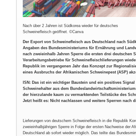
Nach über 2 Jahren ist Südkorea wieder für deutsches
Schweinefleisch geöffnet. ©Canva
Der Export von Schweinefleisch aus Deutschland nach Südk
Angaben des Bundesministeriums für Ernährung und Landw
nach zweieinhalb Jahren Sperre die ersten drei deutschen S
Verarbeitungsbetriebe für Schweinefleischlieferungen wied
Republik im vergangenen Jahr das Konzept zur Regionalisi
eines Ausbruchs der Afrikanischen Schweinepest (ASP) akzep
ISN: Das ist ein wichtiger Baustein und ein positives Signal
Schweinehalter aus dem Bundeslandwirtschaftsministerium
der hierzulande kaum zu vermarktenden Teilstücke des Sch
Jetzt heißt es: Nicht nachlassen und weitere Sperren nach 
Lieferungen von deutschem Schweinefleisch in die Republik Kor
zweieinhalbjährigen Sperre in Folge der ersten Nachweise der A
Deutschland ab sofort wieder möglich. Das teilte das Bundesmin