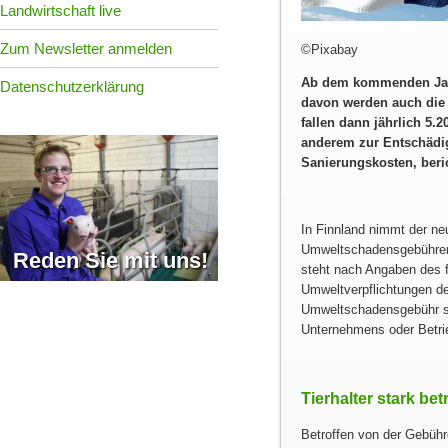
Landwirtschaft live
Zum Newsletter anmelden
©Pixabay
Ab dem kommenden Jahr
Datenschutzerklärung
davon werden auch die 
fallen dann jährlich 5
anderem zur Entschädi
Sanierungskosten, beri
In Finnland nimmt der n
Umweltschadensgebühren 
Reden Sie mit uns!
steht nach Angaben des 
Umweltverpflichtungen d
Umweltschadensgebühr so
Unternehmens oder Betrie
Tierhalter stark bet
Betroffen von der Gebühre