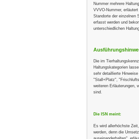
Nummer mehrere Haltungsei
VVVO-Nummer, erläutert 
Standorte der einzelnen 
erfasst werden und beko
unterschiedlichen Haltun
Ausführungshinweis
Die im Tierhaltungskennz
Haltungskategorien lass
sehr detaillierte Hinweis
Stall+Platz
,
Frischlufts
weiteren Erläuterungen, w
sind.
Die ISN meint:
Es wird allerhöchste Zeit
werden, denn die Umsetzu
auseinanderhalten
, erlä