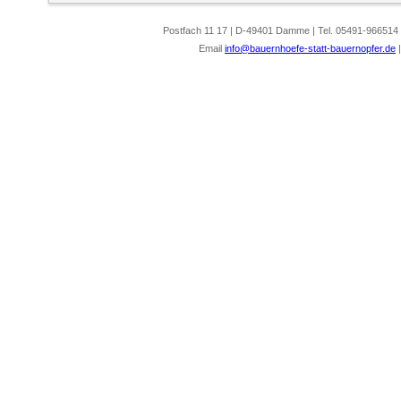
Postfach 11 17 | D-49401 Damme | Tel. 05491-966514
Email
info@bauernhoefe-statt-bauernopfer.de