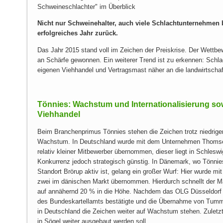
Schweineschlachter" im Überblick
Nicht nur Schweinehalter, auch viele Schlachtunternehmen 
erfolgreiches Jahr zurück.
Das Jahr 2015 stand voll im Zeichen der Preiskrise. Der Wettbew
an Schärfe gewonnen. Ein weiterer Trend ist zu erkennen: Sch
eigenen Viehhandel und Vertragsmast näher an die landwirtschaf
Tönnies: Wachstum und Internationalisierung sow
Viehhandel
Beim Branchenprimus Tönnies stehen die Zeichen trotz niedriger 
Wachstum. In Deutschland wurde mit dem Unternehmen Thomsen
relativ kleiner Mitbewerber übernommen, dieser liegt in Schleswi
Konkurrenz jedoch strategisch günstig. In Dänemark, wo Tönnies
Standort Brörup aktiv ist, gelang ein großer Wurf: Hier wurde 
zwei im dänischen Markt übernommen. Hierdurch schnellt der M
auf annähernd 20 % in die Höhe. Nachdem das OLG Düsseldorf i
des Bundeskartellamts bestätigte und die Übernahme von Tumme
in Deutschland die Zeichen weiter auf Wachstum stehen. Zuletzt
in Sögel weiter ausgebaut werden soll.