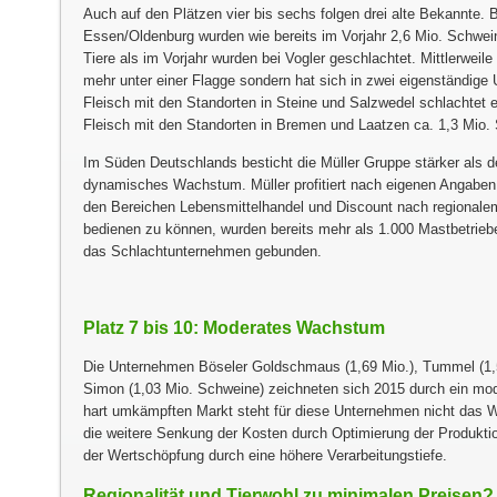
Auch auf den Plätzen vier bis sechs folgen drei alte Bekannte. 
Essen/Oldenburg wurden wie bereits im Vorjahr 2,6 Mio. Schwei
Tiere als im Vorjahr wurden bei Vogler geschlachtet. Mittlerweile 
mehr unter einer Flagge sondern hat sich in zwei eigenständige
Fleisch mit den Standorten in Steine und Salzwedel schlachtet 
Fleisch mit den Standorten in Bremen und Laatzen ca. 1,3 Mio.
Im Süden Deutschlands besticht die Müller Gruppe stärker als d
dynamisches Wachstum. Müller profitiert nach eigenen Angaben
den Bereichen Lebensmittelhandel und Discount nach regionale
bedienen zu können, wurden bereits mehr als 1.000 Mastbetriebe
das Schlachtunternehmen gebunden.
Platz 7 bis 10: Moderates Wachstum
Die Unternehmen Böseler Goldschmaus (1,69 Mio.), Tummel (1,5
Simon (1,03 Mio. Schweine) zeichneten sich 2015 durch ein m
hart umkämpften Markt steht für diese Unternehmen nicht das 
die weitere Senkung der Kosten durch Optimierung der Produkti
der Wertschöpfung durch eine höhere Verarbeitungstiefe.
Regionalität und Tierwohl zu minimalen Preisen?