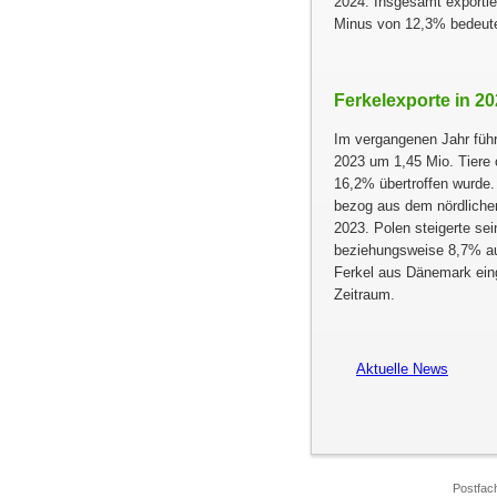
2024. Insgesamt exportie
Minus von 12,3% bedeute
Ferkelexporte in 2
Im vergangenen Jahr füh
2023 um 1,45 Mio. Tiere
16,2% übertroffen wurde.
bezog aus dem nördlichen
2023. Polen steigerte sei
beziehungsweise 8,7% auf
Ferkel aus Dänemark eing
Zeitraum.
Aktuelle News
Postfac