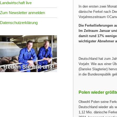
Landwirtschaft live
In den ersten zwei Mona
dänische Ferkel nach De
Zum Newsletter anmelden
Vorjahreszeitraum ©Can
Datenschutzerklärung
Die Ferkellieferungen 
Im Zeitraum Januar und
damit rund 17% weniger
wichtigster Abnehmer a
Deutschland hat zum Jah
Vorjahr. Wie aus einer 
Reden Sie mit uns!
(Danske Slagterier) herv
in die Bundesrepublik gel
Polen wieder größ
Obwohl Polen seine Ferke
Deutschland wieder als 
1,12 Mio. dänische Ferke