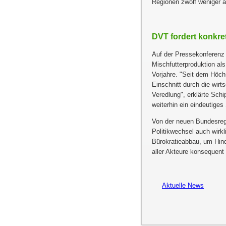
Regionen zwölf weniger a
DVT fordert konkre
Auf der Pressekonferenz 
Mischfutterproduktion als
Vorjahre.
Seit dem Höchs
Einschnitt durch die wirt
Veredlung
, erklärte Sch
weiterhin ein eindeutiges 
Von der neuen Bundesregi
Politikwechsel auch wirkl
Bürokratieabbau, um Hind
aller Akteure konsequent
Aktuelle News