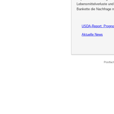
Lebensmittelverluste und
Bankette die Nachfrage 
USDA-Report: Prognos
Aktuelle News
Postfac