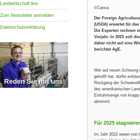
Landwirtschaft live
©Canva
Zum Newsletter anmelden
Der Foreign Agricultur
(USDA) erwartet für da
Datenschutzerklärung
Die Experten rechnen 
Vorjahr. In 2025 soll d
daher nicht auf eine W
berichtet AgE.
Wer auf neuen Schwung i
gehofft hat, dürfte enttä
Reden Sie mit uns!
Rückgang der Schweinefle
des amerikanischen Landw
Einfuhrmenge von knapp 
abnimmt.
Für 2025 stagniere
Im Jahr 2022 waren von 