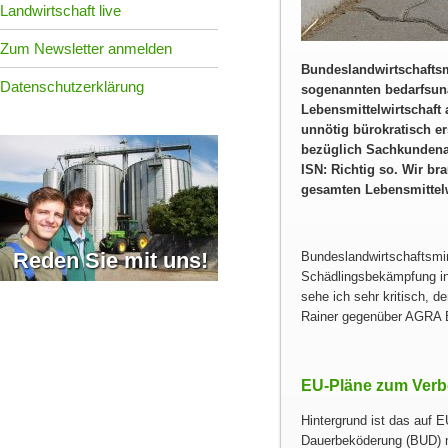
Landwirtschaft live
Zum Newsletter anmelden
Bundeslandwirtschaftsm
Datenschutzerklärung
sogenannten bedarfsun
Lebensmittelwirtschaft
unnötig bürokratisch e
bezüglich Sachkundenac
ISN: Richtig so. Wir b
gesamten Lebensmittelw
Reden Sie mit uns!
Bundeslandwirtschaftsmin
Schädlingsbekämpfung in
sehe ich sehr kritisch, d
Rainer gegenüber AGRA 
EU‑Pläne zum Verb
Hintergrund ist das auf
Dauerbeköderung (BUD) m