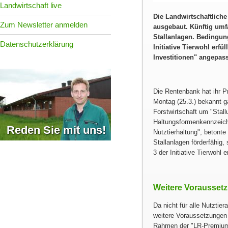
Landwirtschaft live
Die Landwirtschaftlich
Zum Newsletter anmelden
ausgebaut. Künftig um
Stallanlagen. Bedingung
Datenschutzerklärung
Initiative Tierwohl erf
Investitionen
angepasst
Die Rentenbank hat ihr
Montag (25.3.) bekannt ga
Forstwirtschaft um
Stal
Haltungsformenkennzeichn
Reden Sie mit uns!
Nutztierhaltung
, betonte
Stallanlagen förderfähig,
3 der Initiative Tierwohl e
Weitere Voraussetz
Da nicht für alle Nutztie
weitere Voraussetzungen 
Rahmen der
LR-Premiu