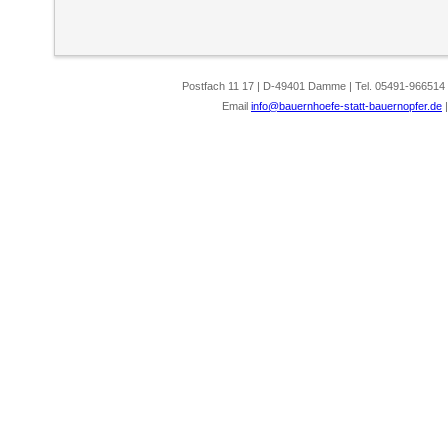
Postfach 11 17 | D-49401 Damme | Tel. 05491-966514
Email
info@bauernhoefe-statt-bauernopfer.de