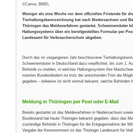
©Canva, BMEL
Weniger als eine Woche vor dem offiziellen Fristende für di
Tierhaltungskennzeichnung hat nach Niedersachsen und B
Thüringen das Meldeverfahren gestartet. Schweinemäster kö
Haltungssystems über ein bereitgestelltes Formular per Pos
Landesamt für Verbraucherschutz abgeben.
Durch das im vergangenen Jahr beschlossene Tierhaltungskennz
Schweinemäster in Deutschland dazu verpflichtet, bis zum 1. Au
Behörde zu melden, in welches Haltungssystem ihre Mastschwei
meisten Bundesländern ist trotz der anrückenden Frist die Mögli
gegeben – teilweise ist nicht einmal bekannt, welche Behörden hi
Meldung in Thüringen per Post oder E-Mail
Bereits gestartet ist das Meldeverfahren in Niedersachsen sow
Bundesland hat heute Thüringen bekannt gegeben, dass das Meld
zuständige Behörde in Thüringen für die Entgegennahme der Mitte
Vergabe der Kennnummern ist das Thüringer Landesamt für Verbr