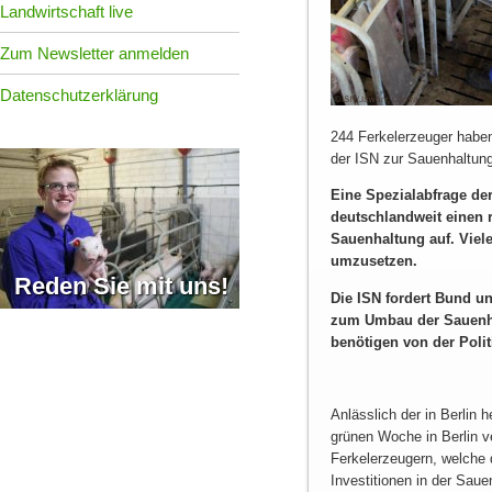
Landwirtschaft live
Zum Newsletter anmelden
Datenschutzerklärung
244 Ferkelerzeuger habe
der ISN zur Sauenhaltun
Eine Spezialabfrage de
deutschlandweit einen r
Sauenhaltung auf. Viel
umzusetzen.
Reden Sie mit uns!
Die ISN fordert Bund u
zum Umbau der Sauenhal
benötigen von der Poli
Anlässlich der in Berlin
grünen Woche in Berlin ve
Ferkelerzeugern, welche 
Investitionen in der Saue