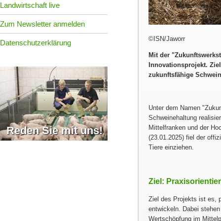
Landwirtschaft live
Zum Newsletter anmelden
©ISN/Jaworr
Datenschutzerklärung
Mit der
Zukunftswerkst
Innovationsprojekt. Zie
zukunftsfähige Schweine
Unter dem Namen
Zukun
Schweinehaltung realisie
Mittelfranken und der H
Reden Sie mit uns!
(23.01.2025) fiel der offi
Tiere einziehen.
Ziel: Praxisorienti
Ziel des Projekts ist es,
entwickeln. Dabei stehen
Wertschöpfung im Mittelp