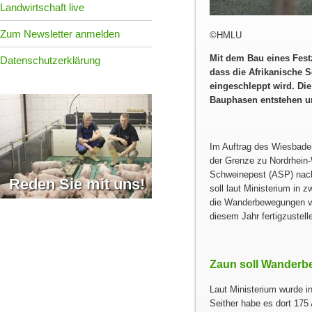
Landwirtschaft live
Zum Newsletter anmelden
©HMLU
Mit dem Bau eines Fest
Datenschutzerklärung
dass die Afrikanische
eingeschleppt wird. Die
Bauphasen entstehen un
Im Auftrag des Wiesbaden
der Grenze zu Nordrhein
Schweinepest (ASP) nach 
Reden Sie mit uns!
soll laut Ministerium in 
die Wanderbewegungen von
diesem Jahr fertigzustell
Zaun soll Wanderb
Laut Ministerium wurde i
Seither habe es dort 175