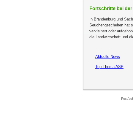
Fortschritte bei 
In Brandenburg und Sac
Seuchengeschehen hat sic
verkleinert oder aufgeho
die Landwirtschaft und d
Aktuelle News
Top Thema ASP
Postfac