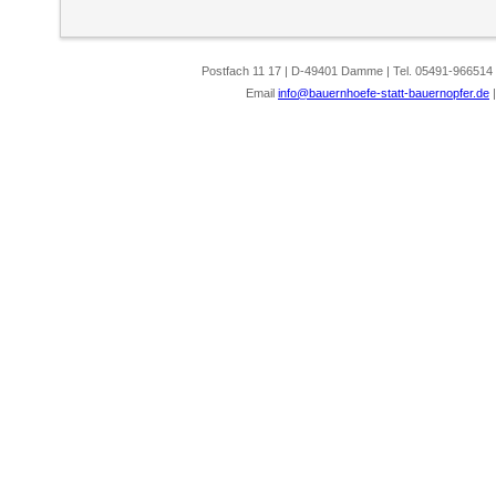
Postfach 11 17 | D-49401 Damme | Tel. 05491-966514
Email
info@bauernhoefe-statt-bauernopfer.de