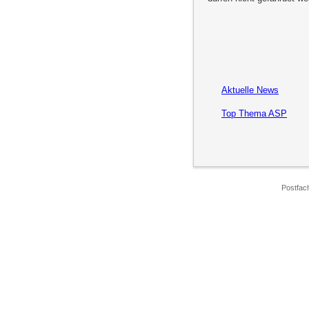
Aktuelle News
Top Thema ASP
Postfac