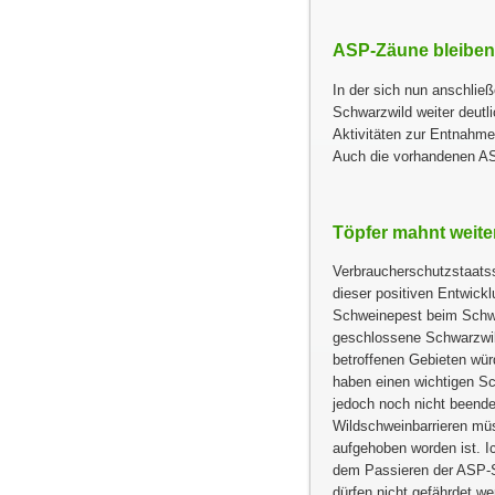
ASP-Zäune bleiben
In der sich nun anschli
Schwarzwild weiter deutl
Aktivitäten zur Entnahme
Auch die vorhandenen AS
Töpfer mahnt weiter
Verbraucherschutzstaatss
dieser positiven Entwick
Schweinepest beim Schwa
geschlossene Schwarzwild
betroffenen Gebieten wü
haben einen wichtigen Sc
jedoch noch nicht beend
Wildschweinbarrieren müss
aufgehoben worden ist. Ic
dem Passieren der ASP-S
dürfen nicht gefährdet we