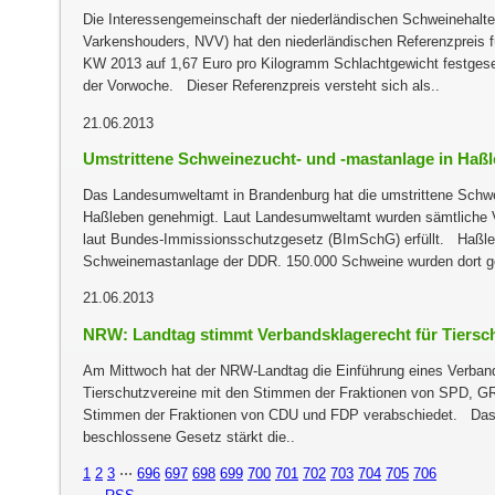
Die Interessengemeinschaft der niederländischen Schweinehalt
Varkenshouders, NVV) hat den niederländischen Referenzpreis f
KW 2013 auf 1,67 Euro pro Kilogramm Schlachtgewicht festgese
der Vorwoche. Dieser Referenzpreis versteht sich als..
21.06.2013
Umstrittene Schweinezucht- und -mastanlage in Haß
Das Landesumweltamt in Brandenburg hat die umstrittene Schwe
Haßleben genehmigt. Laut Landesumweltamt wurden sämtliche
laut Bundes-Immissionsschutzgesetz (BImSchG) erfüllt. Haßleb
Schweinemastanlage der DDR. 150.000 Schweine wurden dort ge
21.06.2013
NRW: Landtag stimmt Verbandsklagerecht für Tiersc
Am Mittwoch hat der NRW-Landtag die Einführung eines Verband
Tierschutzvereine mit den Stimmen der Fraktionen von SPD,
Stimmen der Fraktionen von CDU und FDP verabschiedet. Das
beschlossene Gesetz stärkt die..
1
2
3
⋅⋅⋅
696
697
698
699
700
701
702
703
704
705
706