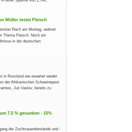
 in einer Spanne von 1,740..
n Müller testet Fleisch
hristian Rach am Montag, widmet
em Thema Fleisch. Noch ein
tnisse in der deutschen
t in Russland wie erwartet wieder
hen der Afrikanischen Schweinepest
amtes, Juri Vaslov, bereits zu
 um 7,5 % ge­sun­ken - 15%
kgang der Zuchtsauenbestände und -