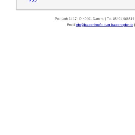
RSS
Postfach 11 17 | D-49401 Damme | Tel. 05491-966514
Email
info@bauernhoefe-statt-bauernopfer.de