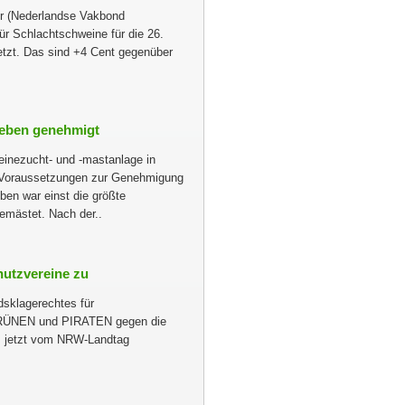
er (Nederlandse Vakbond
ür Schlachtschweine für die 26.
tzt. Das sind +4 Cent gegenüber
leben genehmigt
inezucht- und -mastanlage in
 Voraussetzungen zur Genehmigung
en war einst die größte
mästet. Nach der..
hutzvereine zu
sklagerechtes für
 GRÜNEN und PIRATEN gegen die
 jetzt vom NRW-Landtag