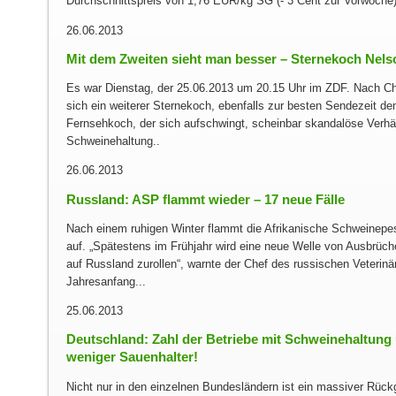
Durchschnittspreis von 1,76 EUR/kg SG (- 3 Cent zur Vorwoche)
26.06.2013
Mit dem Zweiten sieht man besser – Sternekoch Nelso
Es war Dienstag, der 25.06.2013 um 20.15 Uhr im ZDF. Nach C
sich ein weiterer Sternekoch, ebenfalls zur besten Sendezeit d
Fernsehkoch, der sich aufschwingt, scheinbar skandalöse Verhäl
Schweinehaltung..
26.06.2013
Russland: ASP flammt wieder – 17 neue Fälle
Nach einem ruhigen Winter flammt die Afrikanische Schweinepes
auf. „Spätestens im Frühjahr wird eine neue Welle von Ausbrüc
auf Russland zurollen“, warnte der Chef des russischen Veterinär
Jahresanfang...
25.06.2013
Deutschland: Zahl der Betrie­be mit Schweine­hal­tung
weniger Sauenhalter!
Nicht nur in den einzelnen Bundesländern ist ein massiver Rüc