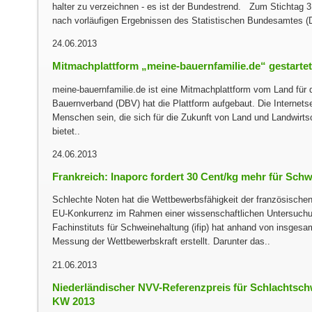
halter zu verzeichnen - es ist der Bundestrend. Zum Stichtag 
nach vorläufigen Ergebnissen des Statistischen Bundesamtes (De
24.06.2013
Mitmachplattform „meine-bauernfamilie.de“ gestartet
meine-bauernfamilie.de ist eine Mitmachplattform vom Land fü
Bauernverband (DBV) hat die Plattform aufgebaut. Die Internetsei
Menschen sein, die sich für die Zukunft von Land und Landwirts
bietet..
24.06.2013
Frankreich: Inaporc fordert 30 Cent/kg mehr für Schw
Schlechte Noten hat die Wettbewerbsfähigkeit der französische
EU-Konkurrenz im Rahmen einer wissenschaftlichen Untersuchu
Fachinstituts für Schweinehaltung (ifip) hat anhand von insgesa
Messung der Wettbewerbskraft erstellt. Darunter das..
21.06.2013
Niederländischer NVV-Referenzpreis für Schlachtschw
KW 2013