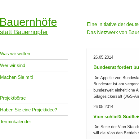
Bauernhöfe
Eine Initiative der deu
statt Bauernopfer
Das Netzwerk von Baue
Was wir wollen
26.05.2014
Wer wir sind
Bundesrat fordert b
Machen Sie mit!
Die Appelle von Bundesla
Bundesrat ist am vergan
bundesweit einheitliche 
Silagesickersaft (JGS-An
Projektbörse
26.05.2014
Haben Sie eine Projektidee?
Vion schließt Südfle
Terminkalender
Die Serie der Vion-Stando
will die Vion den Betrieb